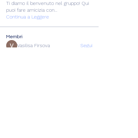
Ti diamo il benvenuto nel gruppo! Qui
puoi fare amicizia con
...
Continua a Leggere
Membri
Vasilisa Firsova
Segui
dshuklaindia
Segui
dshuklaindia
Joohnn Brittoo
Segui
Катя Кондратюк
Segui
Karl Sdorm
Segui
Vedi tutti i membri (220)
miniracingchiasso@gmail.com