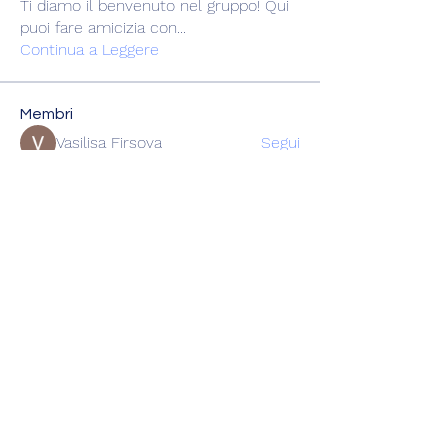
Ti diamo il benvenuto nel gruppo! Qui
puoi fare amicizia con
...
Continua a Leggere
Membri
Vasilisa Firsova
Segui
dshuklaindia
Segui
dshuklaindia
Joohnn Brittoo
Segui
Катя Кондратюк
Segui
Karl Sdorm
Segui
Vedi tutti i membri (220)
miniracingchiasso@gmail.com