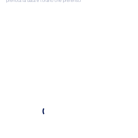
prenota la data e l'orario che preferisci