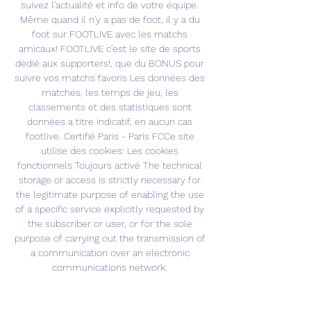
suivez l'actualité et info de votre équipe. 
Même quand il n'y a pas de foot, il y a du 
foot sur FOOTLIVE avec les matchs 
amicaux! FOOTLIVE c'est le site de sports 
dédié aux supporters!, que du BONUS pour 
suivre vos matchs favoris Les données des 
matches, les temps de jeu, les 
classements et des statistiques sont 
données a titre indicatif, en aucun cas 
footlive. Certifié Paris - Paris FCCe site 
utilise des cookies: Les cookies 
fonctionnels Toujours activé The technical 
storage or access is strictly necessary for 
the legitimate purpose of enabling the use 
of a specific service explicitly requested by 
the subscriber or user, or for the sole 
purpose of carrying out the transmission of 
a communication over an electronic 
communications network. 

Saïd Chabane, ex-président du club 