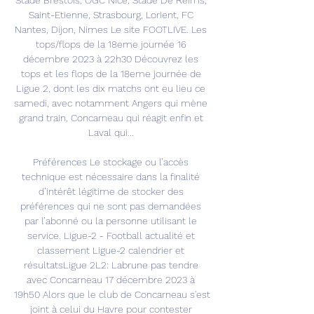
Stade Brestois, OGC Nice, Stade De Reims, 
Saint-Etienne, Strasbourg, Lorient, FC 
Nantes, Dijon, Nimes Le site FOOTLIVE. Les 
tops/flops de la 18eme journée 16 
décembre 2023 à 22h30 Découvrez les 
tops et les flops de la 18eme journée de 
Ligue 2, dont les dix matchs ont eu lieu ce 
samedi, avec notamment Angers qui mène 
grand train, Concarneau qui réagit enfin et 
Laval qui... 

Préférences Le stockage ou l’accès 
technique est nécessaire dans la finalité 
d’intérêt légitime de stocker des 
préférences qui ne sont pas demandées 
par l’abonné ou la personne utilisant le 
service. Ligue-2 - Football actualité et 
classement Ligue-2 calendrier et 
résultatsLigue 2L2: Labrune pas tendre 
avec Concarneau 17 décembre 2023 à 
19h50 Alors que le club de Concarneau s'est 
joint à celui du Havre pour contester 