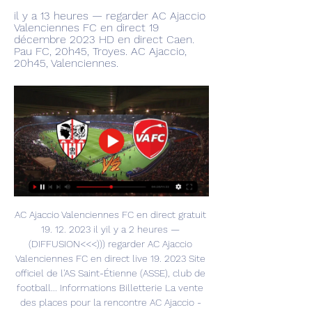
il y a 13 heures — regarder AC Ajaccio 
Valenciennes FC en direct 19 
décembre 2023 HD en direct Caen. 
Pau FC, 20h45, Troyes. AC Ajaccio, 
20h45, Valenciennes.
AC Ajaccio Valenciennes FC en direct gratuit 
19. 12. 2023 il yil y a 2 heures — 
(DIFFUSION<<<))) regarder AC Ajaccio 
Valenciennes FC en direct live 19. 2023 Site 
officiel de l'AS Saint-Étienne (ASSE), club de 
football... Informations Billetterie La vente 
des places pour la rencontre AC Ajaccio - 