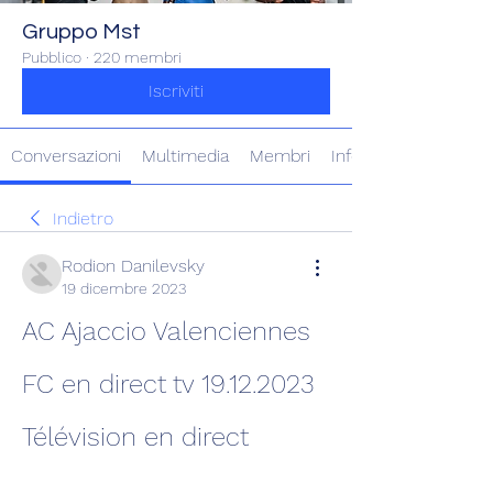
Gruppo Mst
Pubblico
·
220 membri
Iscriviti
Conversazioni
Multimedia
Membri
Info
Indietro
Rodion Danilevsky
19 dicembre 2023
AC Ajaccio Valenciennes 
FC en direct tv 19.12.2023 
Télévision en direct