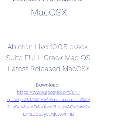
MacOSX
Ableton Live 10.0.5 crack 
Suite FULL Crack Mac OS 
Latest Released MacOSX
Download: 
https://www.google.com/url?
q=https%3A%2F%2Fmiimms.com%2F
2uaSdV&sa=D&sntz=1&usg=AOvVaw2z
Lr7aC58JyvOtjUXwHI1B