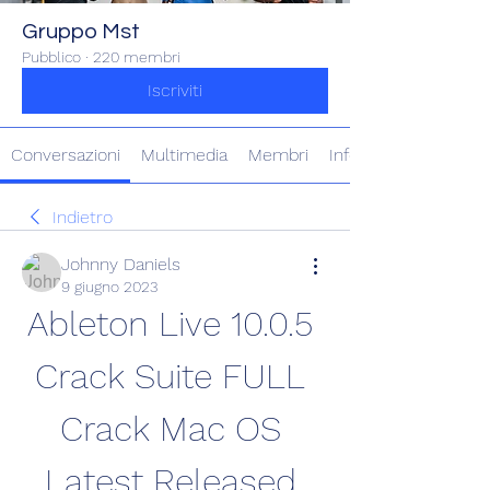
Gruppo Mst
Pubblico
·
220 membri
Iscriviti
Conversazioni
Multimedia
Membri
Info
Indietro
Johnny Daniels
9 giugno 2023
Ableton Live 10.0.5 
Crack Suite FULL 
Crack Mac OS 
Latest Released 