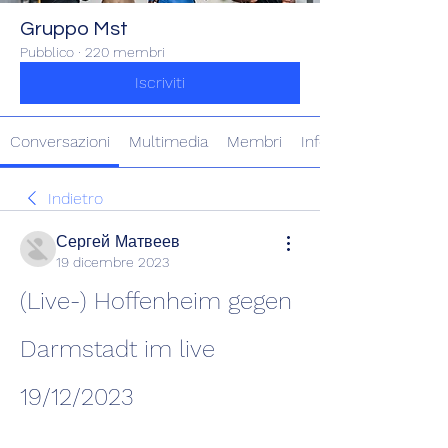
Gruppo Mst
Pubblico
·
220 membri
Iscriviti
Conversazioni
Multimedia
Membri
Info
Indietro
Сергей Матвеев
19 dicembre 2023
(Live-) Hoffenheim gegen 
Darmstadt im live 
19/12/2023