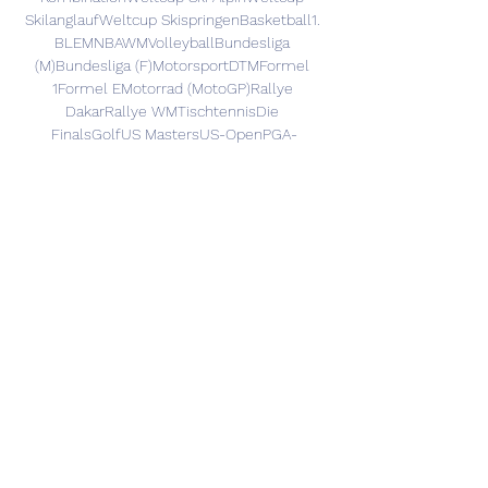
SkilanglaufWeltcup SkispringenBasketball1. 
BLEMNBAWMVolleyballBundesliga 
(M)Bundesliga (F)MotorsportDTMFormel 
1Formel EMotorrad (MotoGP)Rallye 
DakarRallye WMTischtennisDie 
FinalsGolfUS MastersUS-OpenPGA-
ChampionchipBritish-
OpenGroßveranstaltungenFussball 
WMFussball WM FrauenFussball EMFussball 
EM FrauenEuropean 
ChampionshipsLeichtathletik 
WMOlympische WinterspieleOlympische 
SommerspieleTour de France 
ErgebnisseTabelleTeamsSpielerstatistik Alle 
Spiele und Ergebnisse 19. 12. 

Hoffenheim gegen Darmstadt im tv 19 
Dezember 2023 vor 16 Stunden — TV: 
DAZN 1 LIVE-STREAM: DAZN Wer zeigt TSG 
Hoffenheim vs. Mainz 05 Aufstellung | TSG 
Hoffenheim - SV Darmstadt 98: ...
