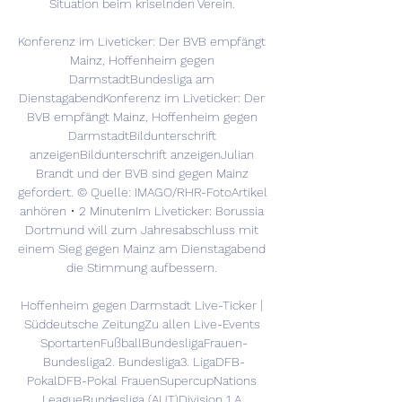
Situation beim kriselnden Verein. 

Konferenz im Liveticker: Der BVB empfängt 
Mainz, Hoffenheim gegen 
DarmstadtBundesliga am 
DienstagabendKonferenz im Liveticker: Der 
BVB empfängt Mainz, Hoffenheim gegen 
DarmstadtBildunterschrift 
anzeigenBildunterschrift anzeigenJulian 
Brandt und der BVB sind gegen Mainz 
gefordert. © Quelle: IMAGO/RHR-FotoArtikel 
anhören • 2 MinutenIm Liveticker: Borussia 
Dortmund will zum Jahresabschluss mit 
einem Sieg gegen Mainz am Dienstagabend 
die Stimmung aufbessern. 

Hoffenheim gegen Darmstadt Live-Ticker | 
Süddeutsche ZeitungZu allen Live-Events 
SportartenFußballBundesligaFrauen-
Bundesliga2. Bundesliga3. LigaDFB-
PokalDFB-Pokal FrauenSupercupNations 
LeagueBundesliga (AUT)Division 1 A 