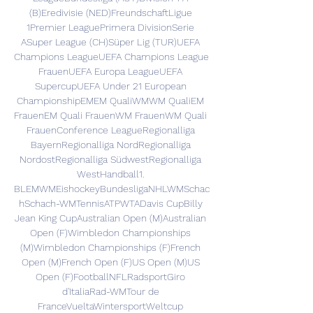
(B)Eredivisie (NED)FreundschaftLigue 
1Premier LeaguePrimera DivisionSerie 
ASuper League (CH)Süper Lig (TUR)UEFA 
Champions LeagueUEFA Champions League 
FrauenUEFA Europa LeagueUEFA 
SupercupUEFA Under 21 European 
ChampionshipEMEM QualiWMWM QualiEM 
FrauenEM Quali FrauenWM FrauenWM Quali 
FrauenConference LeagueRegionalliga 
BayernRegionalliga NordRegionalliga 
NordostRegionalliga SüdwestRegionalliga 
WestHandball1. 
BLEMWMEishockeyBundesligaNHLWMSchac
hSchach-WMTennisATPWTADavis CupBilly 
Jean King CupAustralian Open (M)Australian 
Open (F)Wimbledon Championships 
(M)Wimbledon Championships (F)French 
Open (M)French Open (F)US Open (M)US 
Open (F)FootballNFLRadsportGiro 
d'ItaliaRad-WMTour de 
FranceVueltaWintersportWeltcup 