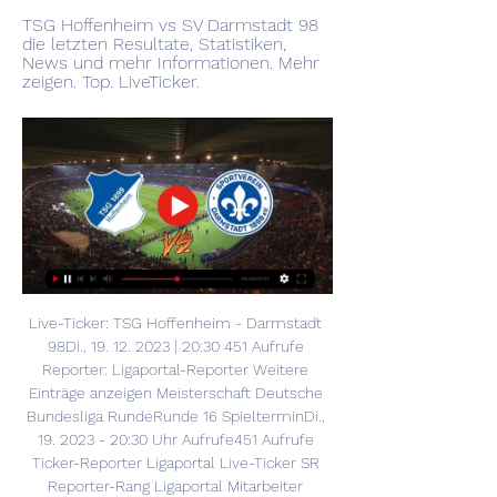
TSG Hoffenheim vs SV Darmstadt 98 
die letzten Resultate, Statistiken, 
News und mehr Informationen. Mehr 
zeigen. Top. LiveTicker.
Live-Ticker: TSG Hoffenheim - Darmstadt 
98Di., 19. 12. 2023 | 20:30 451 Aufrufe 
Reporter: Ligaportal-Reporter Weitere 
Einträge anzeigen Meisterschaft Deutsche 
Bundesliga RundeRunde 16 SpielterminDi., 
19. 2023 - 20:30 Uhr Aufrufe451 Aufrufe 
Ticker-Reporter Ligaportal Live-Ticker SR 
Reporter-Rang Ligaportal Mitarbeiter 